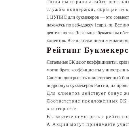
Тогда вы играли а сайте легаль
службы поддержки, обращайтесь
1 ЦУПИС дли букмекеров — это совмест
нахожусь по веб-адресу 1cupis. ru. Все
деятельности. Легальные букмекеры обес
клиентов. Все платежи ними компаниями,
Рейтинг Букмекер
Легальные БК дают коэффициенты, сравн
могли брать коэффициенты у иностранны
Сложно доигрывать приветственный бону
подробную букмекеров России, их прошл
Для клиентов действует бонус ж
Соответствие предложенных БК 
в интернете.
Вы можете осмотреть с рейтинго
А Акции могут принимаете участ