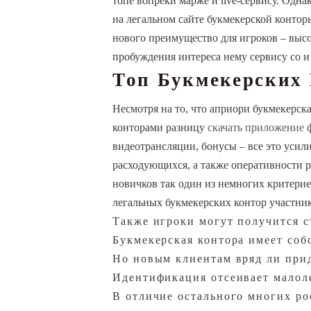
топе вопреки марже и live-сервису. Одн
на легальном сайте букмекерской конто
нового преимущество для игроков – выс
пробуждения интереса нему сервису со и
Топ Букмекерских 
Несмотря на то, что априори букмекерск
конторами разницу
скачать приложение 
видеотрансляции, бонусы – все это усил
расходующихся, а также оперативности 
новичков так один из немногих критери
легальных букмекерских контор участни
Также игроки могут получится с
Букмекерская контора имеет соб
Но новым клиентам вряд ли при
Идентификация отсеивает малоле
В отличие остального многих р