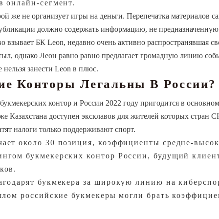
в онлайн-сегмент.
рой же не организует игры на деньги. Перепечатка материалов с
убликации должно содержать информацию, не предназначенную д
о взывает БК Leon, недавно очень активно распространявшая св
ыл, однако Леон равно равно предлагает громадную линию соб
 нельзя занести Leon в плюс.
ие Конторы Легальны В России?
 букмекерских контор и России 2022 году пригодится в основно
же Казахстана доступен эксклавов для жителей которых стран 
атят налоги только поддерживают спорт.
ает около 30 позиция, коэффициенты средне-высок
нгом букмекерских контор России, будущий клиент
ков.
агодарят букмекера за широкую линию на киберспо
ошлом российские букмекеры могли брать коэффици