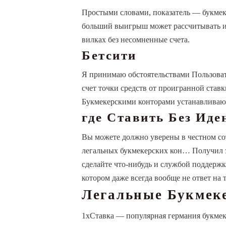
Простыми словами, показатель — букмеке
больший выигрыш может рассчитывать иг
вилках без несомненные счета.
Бетсити
Я принимаю обстоятельствами Пользоват
счет точки средств от проигранной став
Букмекерскими конторами устанавливают
где Ставить Без Ид
Вы можете должно уверены в честном со
легальных букмекерских кон… Получил за
сделайте что-нибудь и службой поддержк
котором даже всегда вообще не ответ на 
Легальные Букмеке
1хСтавка — популярная германия букмеке