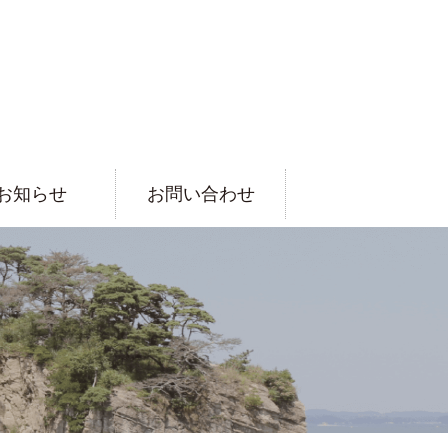
お知らせ
お問い合わせ