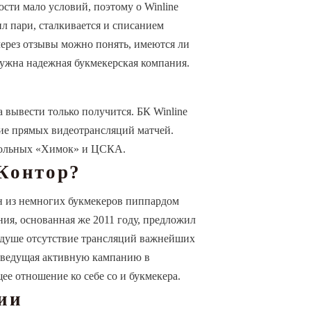
сти мало условий, поэтому о Winline
ил пари, сталкивается и списанием
 через отзывы можно понять, имеются ли
нужна надежная букмекерская компания.
 вывести только получится. БК Winline
чие прямых видеотрансляций матчей.
тбольных «Химок» и ЦСКА.
Контор?
дин из немногих букмекеров пиппардом
ия, основанная же 2011 году, предложил
 душе отсутствие трансляций важнейших
, ведущая активную кампанию в
е отношение ко себе со и букмекера.
ии