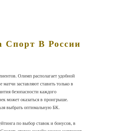
 Спорт В России
лиентов. Олимп располагает удобной
 матчи заставляют ставить только в
антия безопасности каждого
век может оказаться в проигрыше.
льзя выбрать оптимальную БК.
тинга по выбор ставок и бонусов, в