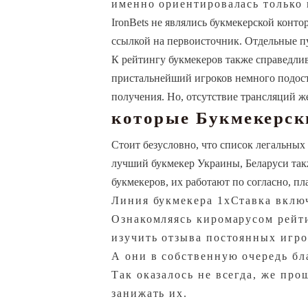
именно ориентировалась только 
IronBets не являлись букмекерской конто
ссылкой на первоисточник. Отдельные п
К рейтингу букмекеров также справедлив
пристальнейший игроков немного подост
получения. Но, отсутствие трансляций же
которые Букмекерск
Стоит безусловно, что список легальных
лучший букмекер Украины, Беларуси так
букмекеров, их работают по согласно, пл
Линия букмекера 1хСтавка включ
Ознакомляясь киромарусом рейти
изучить отзыва постоянных игро
А они в собственную очередь бл
Так оказалось не всегда, же пр
занижать их.