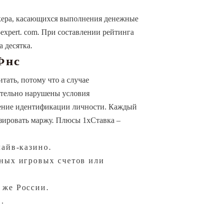
екера, касающихся выполнения денежные
expert. com. При составлении рейтинга
 десятка.
Фнс
ать, потому что а случае
вительно нарушены условия
ение идентификации личности. Каждый
зировать маржу. Плюсы 1хСтавка –
лайв-казино.
нных игровых счетов или
 же России.
.